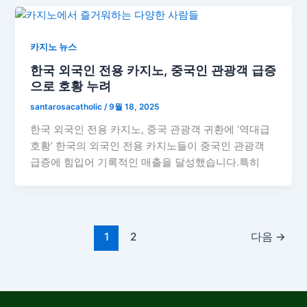
카지노 뉴스
한국 외국인 전용 카지노, 중국인 관광객 급증
으로 호황 누려
santarosacatholic
/
9월 18, 2025
한국 외국인 전용 카지노, 중국 관광객 귀환에 ‘역대급
호황’ 한국의 외국인 전용 카지노들이 중국인 관광객
급증에 힘입어 기록적인 매출을 달성했습니다.특히
1
2
다음
→