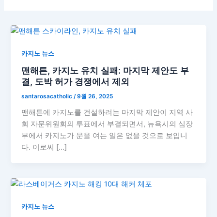
카지노 뉴스
맨해튼, 카지노 유치 실패: 마지막 제안도 부
결, 도박 허가 경쟁에서 제외
santarosacatholic
/
9월 26, 2025
맨해튼에 카지노를 건설하려는 마지막 제안이 지역 사
회 자문위원회의 투표에서 부결되면서, 뉴욕시의 심장
부에서 카지노가 문을 여는 일은 없을 것으로 보입니
다. 이로써 […]
카지노 뉴스