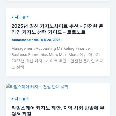
카지노 뉴스
2025년 최신 카지노사이트 추천 – 안전한 온
라인 카지노 선택 가이드 – 토토노트
santarosacatholic
/
9월 20, 2025
Management Accounting Marketing Finance
Business Economics More Main Menu 메뉴 더보기
2025년 최신 카지노사이트 추천 – 안전한 온라인 카지
노 선택
카지노 뉴스
타임스퀘어 카지노 제안, 지역 사회 반발에 부
딪혀 좌절