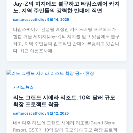
Jay-Z의 지지에도 불구하고 타임스퀘어 카지
노, 지역 주민들의 강력한 반대에 직면
santarosacatholic
/
9월 14, 2025
타임스퀘어에 건설될 예정인 카지노베팅 프로젝트가
힙합 거물 제이지(Jay-Z)의 지지를 받고 있음에도 불구
하고, 지역 주민들의 압도적인 반대에 부딪히고 있습니
다. 최근 여론조사에
카지노 뉴스
리노 그랜드 시에라 리조트, 10억 달러 규모
확장 프로젝트 착공
santarosacatholic
/
9월 12, 2025
네바다주 리노의 그랜드 시에라 리조트(Grand Sierra
Resort, GSR)가 10억 달러 규모의 대규모 확장 프로젝