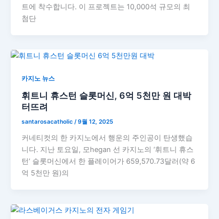
트에 착수합니다. 이 프로젝트는 10,000석 규모의 최
첨단
카지노 뉴스
휘트니 휴스턴 슬롯머신, 6억 5천만 원 대박
터뜨려
santarosacatholic
/
9월 12, 2025
커네티컷의 한 카지노에서 행운의 주인공이 탄생했습
니다. 지난 토요일, 모hegan 선 카지노의 ‘휘트니 휴스
턴’ 슬롯머신에서 한 플레이어가 659,570.73달러(약 6
억 5천만 원)의