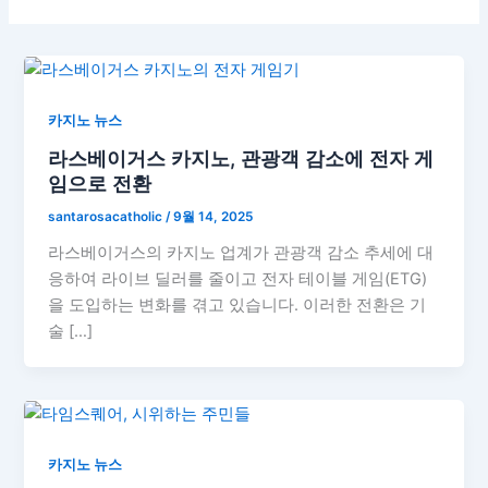
카지노 뉴스
라스베이거스 카지노, 관광객 감소에 전자 게
임으로 전환
santarosacatholic
/
9월 14, 2025
라스베이거스의 카지노 업계가 관광객 감소 추세에 대
응하여 라이브 딜러를 줄이고 전자 테이블 게임(ETG)
을 도입하는 변화를 겪고 있습니다. 이러한 전환은 기
술 […]
카지노 뉴스